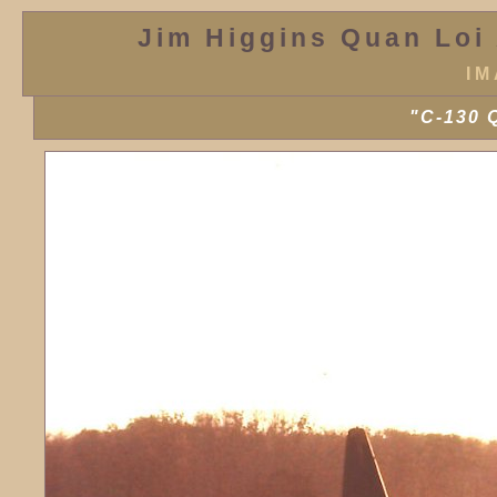
Jim Higgins Quan Loi 
IM
"C-130 Q