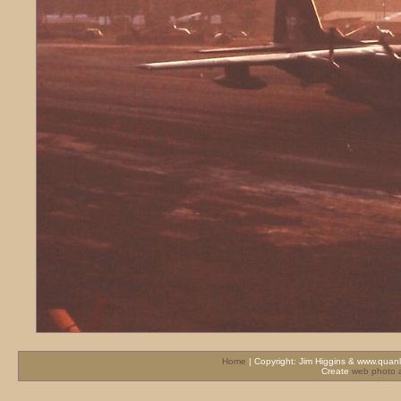
Home
| Copyright: Jim Higgins & www.quanl
Create
web photo 